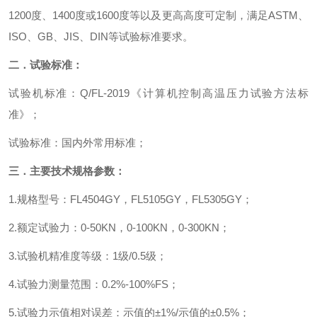
1200
度、
1400
度或
1600
度等以及更高高度可定制，满足
ASTM
、
ISO
、
GB
、
JIS
、
DIN
等试验标准要求。
二．试验标准：
试验机标准
：
Q/FL-2019
《计算机控制高温压力试验方法标
准》
；
试验标准
：
国内外常用标准
；
三．
主要技术规格参数
：
1.
规格型号
：
FL4504GY
，
FL5105GY
，
FL5305GY
；
2.
额定试验力
：
0-50KN
，
0-100KN
，
0-300KN
；
3.
试验机精准度等级
：
1
级
/0.5
级
；
4.
试验力测量范围
：
0.2%-100%FS
；
5.
试验力示值相对误差
：
示值的
±
1%/
示值的±
0.5%
；