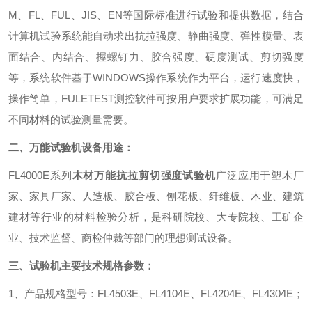
M
、
FL
、
FUL
、
JIS
、
EN
等国际标准进行试验和提供数据，结合
计算机试验系统能自动求出抗拉强度、静曲强度、弹性模量、表
面结合、内结合、握螺钉力、胶合强度、硬度测试、剪切强度
等，系统软件基于
WINDOWS
操作系统作为平台，运行速度快，
操作简单，
FULETEST
测控软件可按用户要求扩展功能，可满足
不同材料的试验测量需要。
二、万能试验机设备用途：
FL4000E
系列
木材万能抗拉剪切强度试验机
广泛应用于塑木厂
家、家具厂家、人造板、胶合板、刨花板、纤维板、木业、建筑
建材等行业的材料检验分析，是科研院校、大专院校、工矿企
业、技术监督、商检仲裁等部门的理想测试设备。
三、试验机主要技术规格参数：
1
、产品规格型号：
FL4503E
、
FL4104E
、
FL4204E
、
FL4304E
；