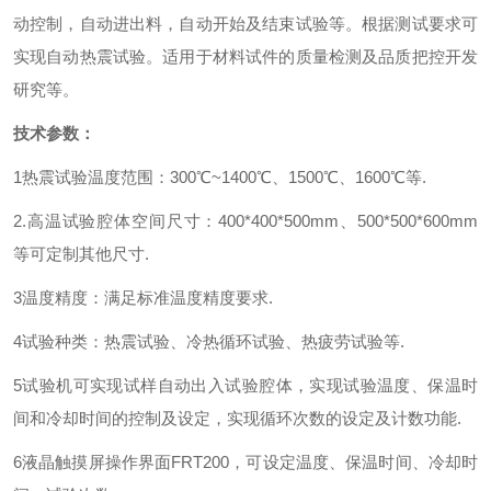
动控制，自动进出料，自动开始及结束试验等。根据测试要求可
实现自动热震试验。适用于材料试件的质量检测及品质把控开发
研究等。
技术参数：
1
热震试验温度范围：
300
℃
~1400
℃、
1500
℃、
1600
℃等
.
2.
高温试验腔体空间尺寸：
400*400*500mm
、
500*500*600mm
等可定制其他尺寸
.
3
温度精度：满足标准温度精度要求
.
4
试验种类：热震试验、冷热循环试验、热疲劳试验等
.
5
试验机可实现试样自动出入试验腔体，实现试验温度、保温时
间和冷却时间的控制及设定，实现循环次数的设定及计数功能
.
6
液晶触摸屏操作界面
FRT200
，可设定温度、保温时间、冷却时