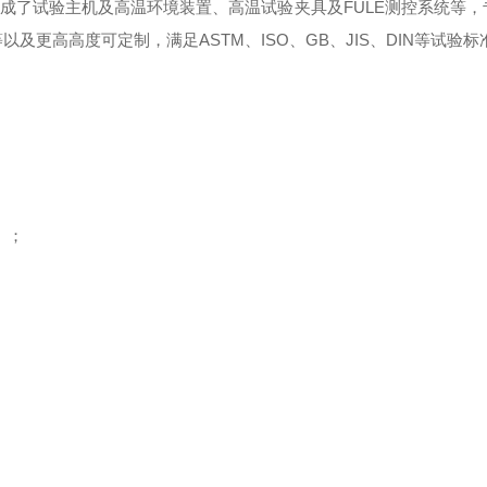
成了试验主机及高温环境装置、高温试验夹具及
FULE
测控系统等，
等以及更高高度可定制，满足
ASTM
、
ISO
、
GB
、
JIS
、
DIN
等试验标
》
；