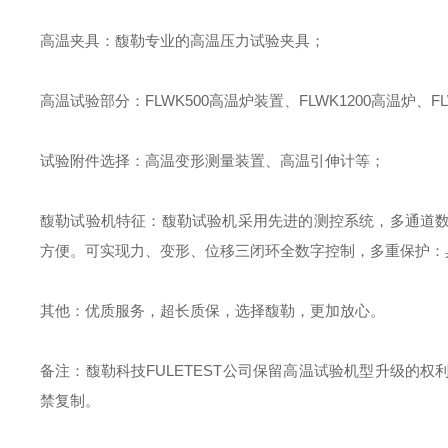
高温夹具
：
馥勒专业的高温压力试验夹具
；
高温试验部分
：
FLWK500
高温炉装置、
FLWK1200
高温炉、
F
试验附件选择
：
高温变形测量装置、高温引伸计等
；
馥勒试验机特征
：
馥勒试验机采用先进的测控系统，多通道
方便。可实现力、变形、位移三闭环全数字控制，多重保护：
其他
：
优质服务，超长质保，选择馥勒，更加放心。
备注：馥勒科技
FULETEST
公司保留高温试验机型升级的权
禁复制。