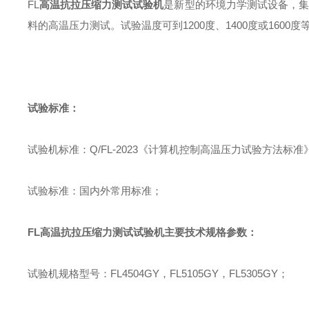
FL
高温抗拉压缩力测试试验机
是新型的环境力学测试设备
，
集
料的高温压力测试。试验温度可到
1200
度、
1400
度或
1600
度
试验标准：
试验机标准
：
Q/FL-2023
《计算机控制高温压力试验方法标准
试验标准
：
国内外常用标准
；
FL
高温抗拉压缩力测试试验机
主要技术规格参数
：
试验机规格型号
：
FL4504GY
，
FL5105GY
，
FL5305GY
；