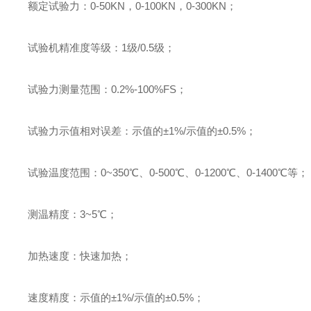
额定试验力
：
0-50KN
，
0-100KN
，
0-300KN
；
试验机精准度等级
：
1
级
/0.5
级
；
试验力测量范围
：
0.2%-100%FS
；
试验力示值相对误差
：
示值的
±
1%/
示值的±
0.5%
；
试验温度范围
：
0~350
℃、
0-500
℃、
0-1200
℃、
0-1400
℃等
；
测温精度
：
3~5
℃
；
加热速度
：
快速加热
；
速度精度
：
示值的
±
1%/
示值的±
0.5%
；