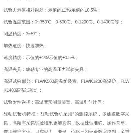
试验力示值相对误差
：
示值的
±
1%/
示值的±
0.5%
；
试验温度范围
：
0~350
℃、
0-500
℃、
0-1200
℃、
0-1400
℃等
；
测温精度
：
3~5
℃
；
加热速度
：
快速加热
；
速度精度
：
示值的
±
1%/
示值的±
0.5%
；
高温夹具
：
馥勒专业的高温压力试验夹具
；
高温试验部分
：
FLWK500
高温炉装置、
FLWK1200
高温炉、
FLW
K1400
高温试验炉
；
试验附件选择
：
高温变形测量装置、高温引伸计等
；
馥勒试验机特征
：
馥勒试验机采用*的测控系统，多通道数字采
集，高频率采集试验结果更加真实，数据处理准确、操作简单、
使用维护方便。可实现力、变形、位移三闭环全数字控制，多重