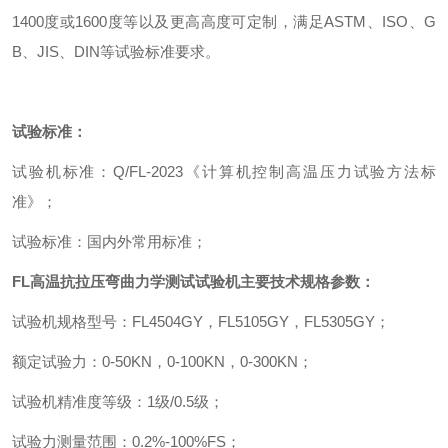
1400
度或
1600
度等以及更高高度可定制，满足
ASTM
、
ISO
、
G
B
、
JIS
、
DIN
等试验标准要求。
试验标准：
试验机标准
：
Q/FL-2023
《计算机控制高温压力试验方法标
准》
；
试验标准
：
国内外常用标准
；
FL
高温抗拉压弯曲力学测试试验机
主要技术规格参数
：
试验机规格型号
：
FL4504GY
，
FL5105GY
，
FL5305GY
；
额定试验力
：
0-50KN
，
0-100KN
，
0-300KN
；
试验机精准度等级
：
1
级
/0.5
级
；
试验力测量范围
：
0.2%-100%FS
；