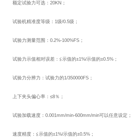
额定试验力可选
：
20KN
；
试验机精准度等级
：
1
级
/0.5
级
；
试验力测量范围
：
0.2%-100%FS
；
试验力示值相对误差
：
≦示值的±
1%/
示值的±
0.5%
；
试验力分辨力
：
试验力的
1/350000FS
；
上下夹头偏心率
：
≤
8
％
；
试验加载速度
：
0.001mm/min-600mm/min
可以任意设定
；
速度精度
：
≦示值的±
1%/
示值的±
0.5%
；