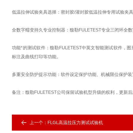
低温拉伸试验夹具选择
：
密封胶
/
灌封胶低温拉伸专用试验夹
全数字蠕变持久专业控制器
：
馥勒
FULETEST
专业三闭环全数
功能*的测试软件
：
馥勒
FULETEST
中英文智能测试软件，图
标注及曲线打印等功能。
多重安全防护提示功能
：
软件设定保护功能、机械限位保护装
备注：馥勒
FULETEST
公司保留试验机型升级的权利，更新后
上一个：
FLGL高温拉压力测试试验机