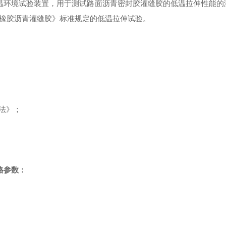
温环境试验装置
，
用于测试路面沥青密封胶灌缝胶的低温拉伸性能的
橡胶沥青灌缝胶》标准规定的低温拉伸试验。
法》
；
格参数
：