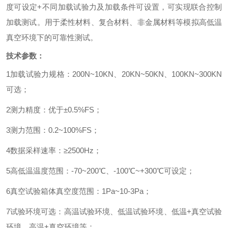
度可设定
+
不同加载试验力及加载条件可设置，可实现联合控制
加载测试。用于柔性材料、复合材料、非金属材料等模拟高低温
真空环境下的可靠性测试。
技术参数：
1
加载试验力规格：
200N~10KN
、
20KN~50KN
、
100KN~300KN
可选；
2
测力精度：优于±
0.5%FS
；
3
测力范围：
0.2~100%FS
；
4
数据采样速率：
≥2500Hz
；
5
高低温温度范围：
-70~200℃
、
-100℃~+300℃
可设定；
6
真空试验箱体真空度范围：
1Pa~10-3Pa
；
7
试验环境可选：高温试验环境、低温试验环境、低温
+
真空试验
环境、高温
+
真空环境等；