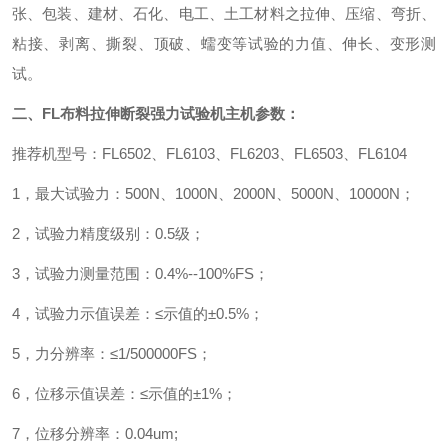
张、包装、建材、石化、电工、土工材料之拉伸、压缩、弯折、
粘接、剥离、撕裂、顶破、蠕变等试验的力值、伸长、变形测
试。
二、FL
布料拉伸断裂强力试验机
主机参数：
推荐机型号：
FL6502
、
FL6103
、
FL6203
、
FL6503
、
FL6104
1
，最大试验力：
500N
、
1000N
、
2000N
、
5000N
、
10000N
；
2
，试验力精度级别：
0.5
级；
3
，试验力测量范围：
0.4%--100%FS
；
4
，试验力示值误差：
≤
示值的±
0.5%
；
5
，力分辨率：≤
1/500000FS
；
6
，位移示值误差：≤示值的±
1%
；
7
，位移分辨率：
0.04um;