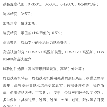
试验温度范围：
0~350
℃、
0-500
℃、
0-1200
℃、
0-1400
℃等；
测温精度：
3~5
℃；
加热速度：快速加热；
速度精度：示值的±
1%/
示值的±
0.5%
；
高温夹具：馥勒专业的高温压力试验夹具；
高温试验部分：
FLWK500
高温炉装置、
FLWK1200
高温炉、
FLW
K1400
高温试验炉
试验附件选择：高温变形测量装置、高温引伸计等；
馥勒试验机特征：馥勒试验机采用先进的测控系统，多通道数字
采集，高频率采集试验结果更加真实，数据处理准确、操作简
单、使用维护方便。可实现力、变形、位移三闭环全数字控制，
多重保护：具有过载、过流、过压、欠压，过速、限位等多种安
全保护方式。