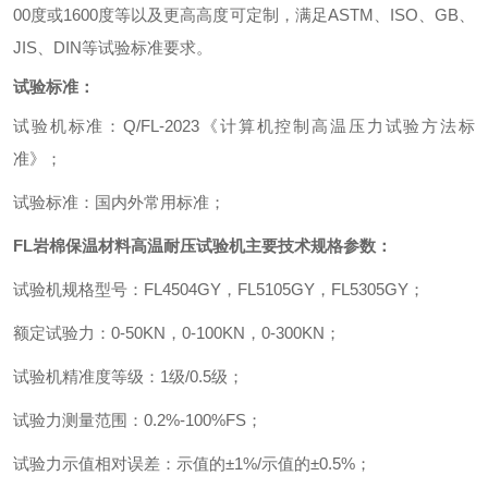
00
度或
1600
度等以及更高高度可定制，满足
ASTM
、
ISO
、
GB
、
JIS
、
DIN
等试验标准要求。
试验标准：
试验机标准：
Q/FL-2023
《计算机控制高温压力试验方法标
准》；
试验标准：国内外常用标准；
FL
岩棉保温材料高温耐压试验机
主要技术规格参数：
试验机规格型号：
FL4504GY
，
FL5105GY
，
FL5305GY
；
额定试验力：
0-50KN
，
0-100KN
，
0-300KN
；
试验机精准度等级：
1
级
/0.5
级；
试验力测量范围：
0.2%-100%FS
；
试验力示值相对误差：示值的±
1%/
示值的±
0.5%
；