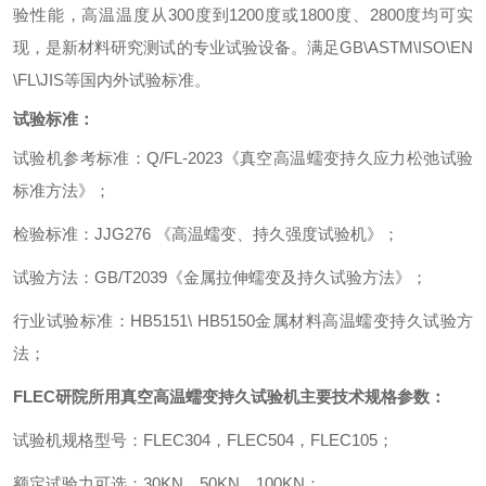
验性能，高温温度从
300
度到
1200
度或
1800
度、
2800
度均可实
现，是新材料研究测试的专业试验设备。满足
GB\ASTM\ISO\EN
\FL\JIS
等国内外试验标准。
试验标准：
试验机参考标准
：
Q/FL-2023
《真空高温蠕变持久应力松弛试验
标准方法》
；
检验标准
：
JJG276
《高温蠕变、持久强度试验机》
；
试验方法
：
GB/T2039
《金属拉伸蠕变及持久试验方法》
；
行业试验标准
：
HB5151\ HB5150
金属材料高温蠕变持久试验方
法
；
FLEC
研院所
用
真空高温蠕变持久试验机
主要技术规格参数
：
试验机规格型号
：
FLEC304
，
FLEC504
，
FLEC105
；
额定试验力可选
：
30KN
，
50KN
，
100KN
；