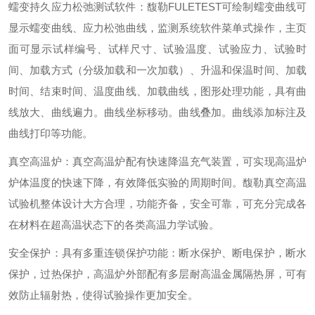
蠕变持久应力松弛测试软件
：
馥勒
FULETEST
可绘制蠕变曲线可
显示蠕变曲线、应力松弛曲线，监测系统软件菜单式操作，主页
面可显示试样编号、试样尺寸、试验温度、试验应力、试验时
间、加载方式（分级加载和一次加载）、升温和保温时间、加载
时间、结束时间、温度曲线、加载曲线，图形处理功能，具有曲
线放大、曲线遍力。曲线坐标移动。曲线叠加。曲线添加标注及
曲线打印等功能。
真空高温炉
：
真空高温炉配有快速降温充气装置，可实现高温炉
炉体温度的快速下降，有效降低实验的周期时间。馥勒真空高温
试验机整体设计大方合理，功能齐备，安全可靠，可充分完成各
在材料在超高温状态下的各类高温力学试验
。
安全保护
：
具有多重连锁保护功能：断水保护、断电保护，断水
保护，过热保护，高温炉外部配有多层耐高温金属隔热屏，可有
效防止辐射热
，
使得试验操作更加安全。