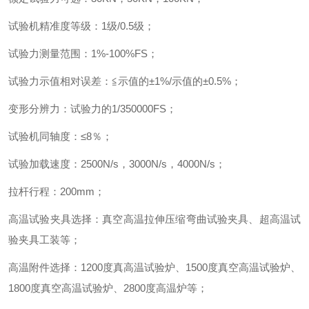
试验机精准度等级
：
1
级
/0.5
级
；
试验力测量范围
：
1%-100%FS
；
试验力示值相对误差
：
≦示值的
±
1%/
示值的
±
0.5%
；
变形分辨力
：
试验力的
1/350000FS
；
试验机同轴度
：
≤
8
％
；
试验加载速度
：
2500N/s
，
3000N/s
，
4000N/s
；
拉杆行程
：
200mm
；
高温试验夹具选择
：
真空高温拉伸压缩弯曲试验夹具、超高温试
验夹具工装等
；
高温附件选择
：
1200
度真高温试验炉、
1500
度真空高温试验炉、
1800
度真空高温试验炉、
2800
度高温炉等
；