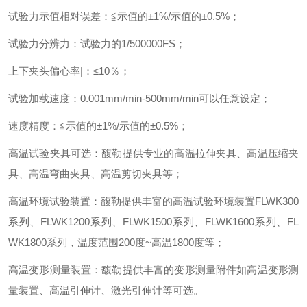
试验力示值相对误差：≦示值的±
1%/
示值的±
0.5%
；
试验力分辨力：试验力的
1/500000FS
；
上下夹头偏心率
|
：
≤10
％；
试验加载速度：
0.001mm/min-500mm/min
可以任意设定；
速度精度：≦示值的±
1%/
示值的±
0.5%
；
高温试验夹具可选：馥勒提供专业的高温拉伸夹具、高温压缩夹
具、高温弯曲夹具、高温剪切夹具等；
高温环境试验装置：馥勒提供丰富的高温试验环境装置
FLWK300
系列、
FLWK1200
系列、
FLWK1500
系列、
FLWK1600
系列、
FL
WK1800
系列，温度范围
200
度
~
高温
1800
度等；
高温变形测量装置：馥勒提供丰富的变形测量附件如高温变形测
量装置、高温引伸计、激光引伸计等可选。