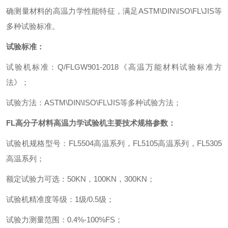
确测量材料的高温力学性能特征，满足
ASTM\DIN\ISO\FL\JIS
等
多种试验标准。
试验标准：
试验机标准：
Q/FLGW901-2018
《高温万能材料试验标准方
法》；
试验方法：
ASTM\DIN\ISO\FL\JIS
等多种试验方法；
FL
高分子材料高温力学试验机
主要技术规格参数：
试验机规格型号：
FL5504
高温系列，
FL5105
高温系列，
FL5305
高温系列；
额定试验力可选：
50KN
，
100KN
，
300KN
；
试验机精准度等级：
1
级
/0.5
级；
试验力测量范围：
0.4%-100%FS
；