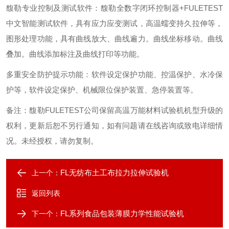
馥勒专业控制及测试软件：馥勒全数字闭环控制器
+FULETEST
中文智能测试软件，具有应力应变测试，高温蠕变持久拉伸等，
图形处理功能，具有曲线放大、曲线遍力。曲线坐标移动。曲线
叠加。曲线添加标注及曲线打印等功能。
多重安全防护提示功能：软件设定保护功能、控温保护、水冷保
护等，软件设定保护、机械限位保护装置、急停装置等。
备注：馥勒
FULETEST
公司保留高温万能材料试验机机型升级的
权利，更新后恕不另行通知，如有问题请在线咨询或致电详细情
况。未经授权，请勿复制。
FL无纺布土工布拉力拉伸试验机
上一个：
返回列表
FL系列食品包装薄膜力学性能试验机
下一个：