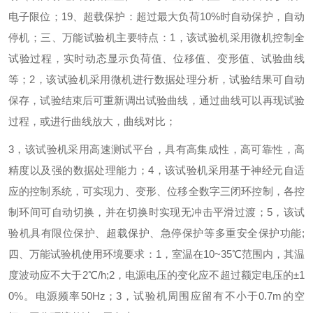
电子限位；
19
、超载保护：超过最大负荷
10%
时自动保护，自动
停机；
三、
万能试验机
主要特点：
1
，该试验机采用微机控制全
试验过程，实时动态显示负荷值、位移值、变形值、试验曲线
等；
2
，该试验机采用微机进行数据处理分析，试验结果可自动
保存，试验结束后可重新调出试验曲线，通过曲线可以再现试验
过程，或进行曲线放大，曲线对比；
3
，该试验机采用高速测试平台，具有高集成性，高可靠性，高
精度以及强的数据处理能力；
4
，该试验机采用基于神经元自适
应的控制系统，可实现力、变形、位移全数字三闭环控制，各控
制环间可自动切换，并在切换时实现无冲击平滑过渡；
5
，该试
验机具有限位保护、超载保护、急停保护等多重安全保护功能
;
四、万能试验机使用环境要求：
1
，室温在
10~35℃
范围内，其温
度波动应不大于
2℃/h;
2
，
电源电压的变化应不超过额定电压的
±1
0%
。电源频率
50Hz
；
3
，试验机周围应留有不小于
0.7m
的空