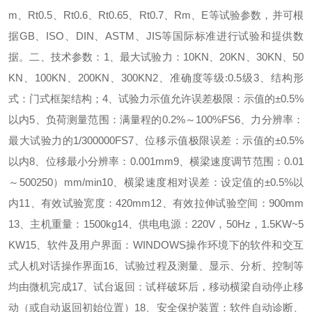
m
、
Rt0.5
、
Rt0.6
、
Rt0.65
、
Rt0.7
、
Rm
、
E
等试验参数，并可根
据
GB
、
ISO
、
DIN
、
ASTM
、
JIS
等国际标准进行试验和提供数
据。
二、技术参数：
1
、最大试验力：
10KN
、
20KN
、
30KN
、
50
KN
、
100KN
、
200KN
、
300KN
2
、准确度等级
:0.5
级
3
、结构形
式：门式框架结构；
4
、试验力示值允许误差极限：示值的
±0.5%
以内
5
、负荷测量范围：满量程的
0.2%
～
100%FS
6
、力分辨率：
最大试验力的
1/300000FS
7
、位移示值极限误差：示值的
±0.5%
以内
8
、位移最小分辨率：
0.001mm
9
、横梁速度调节范围：
0.01
～
500250
）
mm/min
10
、横梁速度相对误差：设定值的
±0.5%
以
内
11
、有效试验宽度：
420mm
12
、有效拉伸试验空间：
900mm
13
、主机重量：
1500kg
14
、供电电源：
220V
，
50Hz
，
1.5KW~5
KW
15
、软件及用户界面：
WINDOWS
操作环境下的软件和交互
式人机对话操作界面
16
、试验过程及测量、显示、分析、控制等
均由微机完成
17
、试台返回：试样破坏后，移动横梁自动停止移
动（或自动返回初始位置）
18
、安全保护装置：软件自动诊断、