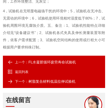
间，工作环境整洁、无灰尘；
4
，试验机在无明显电磁场干扰的环境中；
5
，试验机在无冲击、
无震动的环境中；
6
，试验机使用环境相对湿度低于
80%
；
7
，试
验机周围环境无腐蚀介质
。
五、备注：
1
、试验机性能特点详细
介绍见
“
设备建议书
"
；
2
、试验机各式夹具及伸长测量装置等附
件，依客户需求配置；
3
、试验机空间结构的使用或行程大小可
根据用户要求特殊订制
。
FL水凝胶循环疲劳寿命试验机
上一个：
返回列表
树脂复合材料低温拉伸试验机
下一个：
在线留言